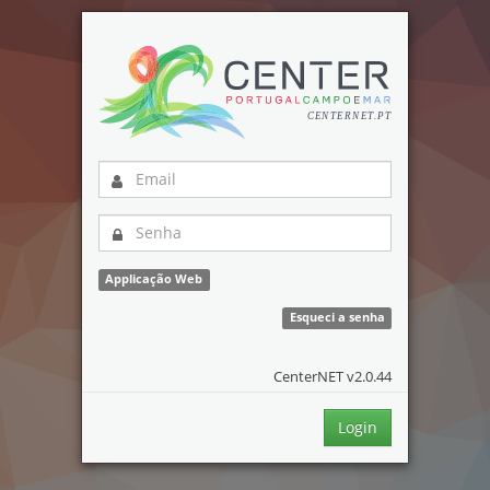
Applicação Web
Esqueci a senha
CenterNET v2.0.44
Login